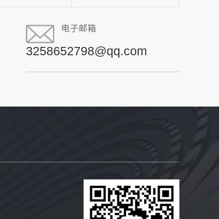
电子邮箱
3258652798@qq.com