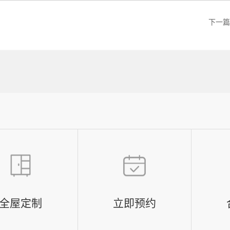
下一
全屋定制
立即预约