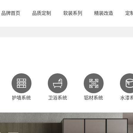
品牌首页
品质定制
软装系列
精装改造
定
品牌首页
品质定制
软装系列
精装改造
定
护墙系统
卫浴系统
铝材系统
水漆