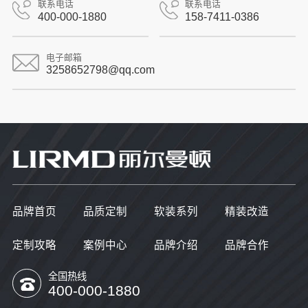
联系电话
联系电话
400-000-1880
158-7411-0386
电子邮箱
3258652798@qq.com
品牌首页
品质定制
软装系列
精装改造
定制攻略
案例中心
品牌介绍
品牌合作
全国热线
400-000-1880