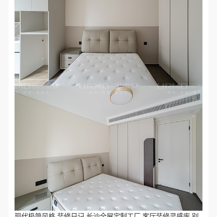
现代极简风格,装修日记,长沙全屋定制工厂,客厅装修灵感库,别