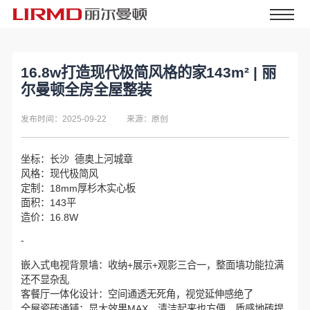
16.8w打造现代极简风格的家143m² | 丽
尔曼顿全房全屋整装
发布时间：2025-09-22
来源：原创
坐标：长沙 德奥上河城章
风格：现代极简风
定制：18mm厚杉木实心板
面积：143平
造价：16.8W
-
嵌入式电视背景墙：收纳+展示+观影三合一，整面墙功能拉满
还不显杂乱
客餐厅一体化设计：空间通透无死角，视觉延伸感绝了
全屋瓷砖通铺：显大效果MAX，清洁起来也方便，质感地砖提