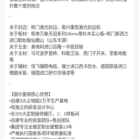
升整个家的档次
-
关于封边：柜门激光封边，南兴重型激光封边机
关于板材：柜体万象天冠系列18mm厚杉木实心板+柜门新西兰
进口欧松板仙檀山（山东丰源）
关于五金：奥地利进口百隆一字底铰链
关于主材：马可波罗瓷砖、科勒卫浴、西门子开关、圣象地板
等
关于辅材：恒飞辅照电缆、瑞士进口西卡防水、德国原装进口
微朗水管、德国进口舒尔茨墙漆等
-
【丽尔曼顿核心优势】
•自建3大占地超2万平生产基地
•有独立的研发设计中心
•长沙5大定制接待展厅，1：1样板间
•自建专业的安装团队+售后团队
•集团专注全屋定制全屋整装13年
•严格执行国家各项环保质量标准