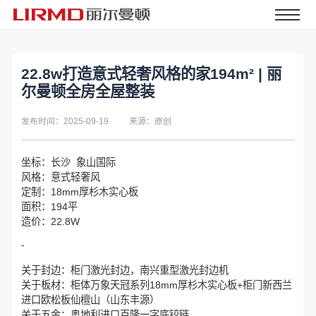
22.8w打造意式轻奢风格的家194m² | 丽
尔曼顿全房全屋整装
发布时间：2025-09-19
来源：原创
坐标：长沙 象山国际
风格：意式轻奢风
定制：18mm厚杉木实心板
面积：194平
造价：22.8W
-
关于封边：柜门激光封边，南兴重型激光封边机
关于板材：柜体万象天冠系列18mm厚杉木实心板+柜门新西兰
进口欧松板仙檀山（山东丰源）
关于五金：奥地利进口百隆一字底铰链