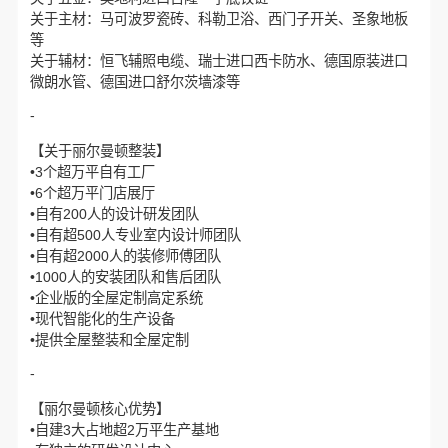
关于主材：马可波罗瓷砖、科勒卫浴、西门子开关、圣象地板
等
关于辅材：恒飞辅照电缆、瑞士进口西卡防水、德国原装进口
微朗水管、德国进口舒尔茨墙漆等
-
【关于丽尔曼顿整装】
•3个超万平自有工厂
•6个超万平门店展厅
•自有200人的设计研发团队
•自有超500人专业室内设计师团队
•自有超2000人的装修师傅团队
•1000人的安装团队和售后团队
•企业版的全屋定制高定系统
•现代智能化的生产设备
•提供全屋整装和全屋定制
-
【丽尔曼顿核心优势】
•自建3大占地超2万平生产基地