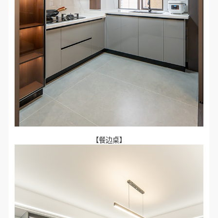
【餐边桌】