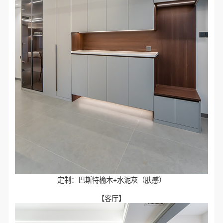
定制：巴斯特榆木+水泥灰（肤感）
【客厅】