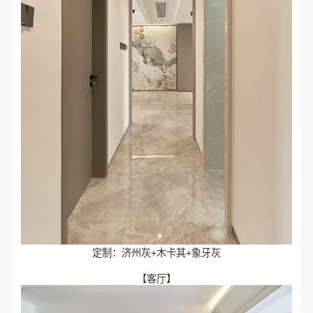
定制：济州灰+木卡其+象牙灰
【客厅】