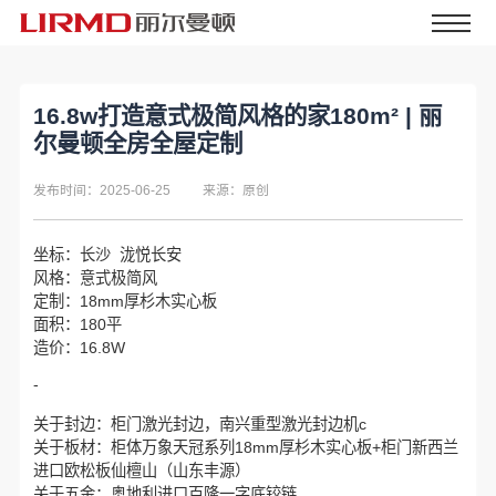
16.8w打造意式极简风格的家180m² | 丽
尔曼顿全房全屋定制
发布时间：2025-06-25
来源：原创
坐标：长沙 泷悦长安
风格：意式极简风
定制：18mm厚杉木实心板
面积：180平
造价：16.8W
-
关于封边：柜门激光封边，南兴重型激光封边机c
关于板材：柜体万象天冠系列18mm厚杉木实心板+柜门新西兰
进口欧松板仙檀山（山东丰源）
关于五金：奥地利进口百隆一字底铰链