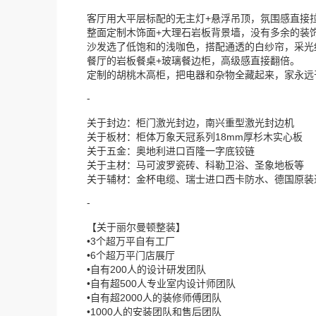
客厅用大平层标配的无主灯+悬浮吊顶，氛围感直接
整面定制木饰面+大理石岩板背景墙，没有多余的装
沙发选了低饱和的浅咖色，搭配通透的白纱帘，采光
餐厅的岩板餐桌+玻璃餐边柜，高级感直接翻倍。
定制的胡桃木高柜，把电器和杂物全藏起来，家永远
-
关于封边：柜门激光封边，南兴重型激光封边机
关于板材：柜体万象天冠系列18mm厚杉木实心板
关于五金：奥地利进口百隆一字底铰链
关于主材：马可波罗瓷砖、科勒卫浴、圣象地板等
关于辅材：金杯电缆、瑞士进口西卡防水、德国原装
-
【关于丽尔曼顿整装】
•3个超万平自有工厂
•6个超万平门店展厅
•自有200人的设计研发团队
•自有超500人专业室内设计师团队
•自有超2000人的装修师傅团队
•1000人的安装团队和售后团队