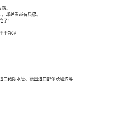
拉满。
饰，却越看越有质感。
绝了！
干干净净
进口微朗水管、德国进口舒尔茨墙漆等