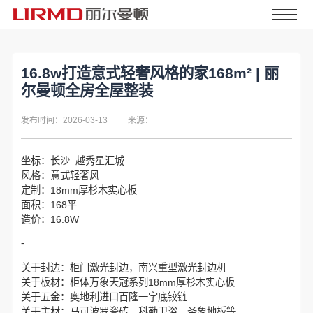
16.8w打造意式轻奢风格的家168m² | 丽
尔曼顿全房全屋整装
发布时间：2026-03-13
来源：
坐标：长沙 越秀星汇城
风格：意式轻奢风
定制：18mm厚杉木实心板
面积：168平
造价：16.8W
-
关于封边：柜门激光封边，南兴重型激光封边机
关于板材：柜体万象天冠系列18mm厚杉木实心板
关于五金：奥地利进口百隆一字底铰链
关于主材：马可波罗瓷砖、科勒卫浴、圣象地板等