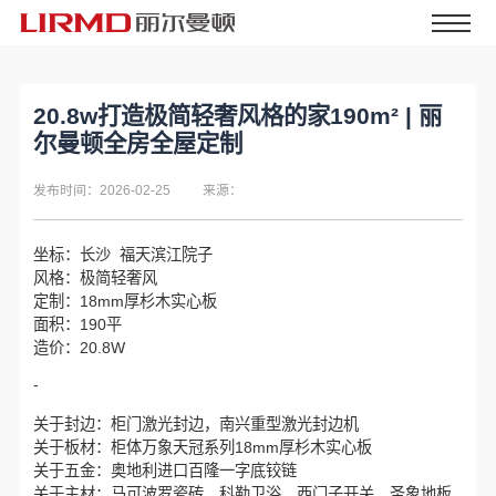
20.8w打造极简轻奢风格的家190m² | 丽
尔曼顿全房全屋定制
发布时间：2026-02-25
来源：
坐标：长沙 福天滨江院子
风格：极简轻奢风
定制：18mm厚杉木实心板
面积：190平
造价：20.8W
-
关于封边：柜门激光封边，南兴重型激光封边机
关于板材：柜体万象天冠系列18mm厚杉木实心板
关于五金：奥地利进口百隆一字底铰链
关于主材：马可波罗瓷砖、科勒卫浴、西门子开关、圣象地板