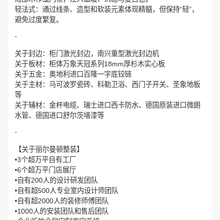
轻法式：通过线条、造型和软装元素体现精髓，但保持“轻”，
避免过度繁复。
-
关于封边：柜门激光封边，南兴重型激光封边机
关于板材：柜体万象天冠系列18mm厚杉木实心板
关于五金：奥地利进口百隆一字底铰链
关于主材：马可波罗瓷砖、科勒卫浴、西门子开关、圣象地板
等
关于辅材：金杯电缆、瑞士进口西卡防水、德国原装进口微朗
水管、德国进口舒尔茨墙漆等
-
【关于丽尔曼顿整装】
•3个超万平自有工厂
•6个超万平门店展厅
•自有200人的设计研发团队
•自有超500人专业室内设计师团队
•自有超2000人的装修师傅团队
•1000人的安装团队和售后团队