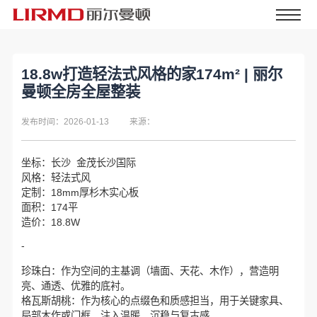
18.8w打造轻法式风格的家174m² | 丽尔
曼顿全房全屋整装
发布时间：2026-01-13
来源：
坐标：长沙 金茂长沙国际
风格：轻法式风
定制：18mm厚杉木实心板
面积：174平
造价：18.8W
-
珍珠白：作为空间的主基调（墙面、天花、木作），营造明
亮、通透、优雅的底衬。
格瓦斯胡桃：作为核心的点缀色和质感担当，用于关键家具、
局部木作或门框，注入温暖、沉稳与复古感。