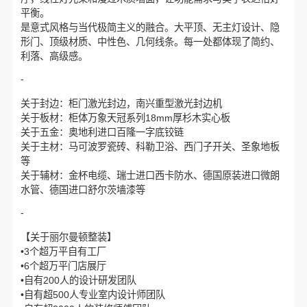
平衡。
是意式风格与当代极简主义的融合。大平顶、无主灯设计、隐
形门、顶级材质、中性色、几何线条。每一处都体现了简约、
利落、高级感。
-
关于封边：柜门激光封边，南兴重型激光封边机
关于板材：柜体万象天冠系列18mm厚杉木实心板
关于五金：奥地利进口百隆一字底铰链
关于主材：马可波罗瓷砖、科勒卫浴、西门子开关、圣象地板
等
关于辅材：金杯电缆、瑞士进口西卡防水、德国原装进口微朗
水管、德国进口舒尔茨墙漆等
-
【关于丽尔曼顿整装】
•3个超万平自有工厂
•6个超万平门店展厅
•自有200人的设计研发团队
•自有超500人专业室内设计师团队