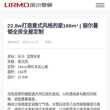
22.8w打造意式风格的家166m² | 丽尔曼
顿全房全屋定制
发布时间：2025-12-25
来源：
坐标：长沙 泷悦长安
风格：意式风
定制：18mm厚杉木实心板
面积：166平
造价：22.8W
-
深色皮质的细腻遇天然石纹的温润，以利落线条勾勒空间轮
廓，筑就雅奢基底。
格纹沙发稳稳定调客厅气场，大理石纹茶几自然串联餐厨与客
厅，线性灯光柔和漫过木质墙面，让功能需求与美学表达恰好