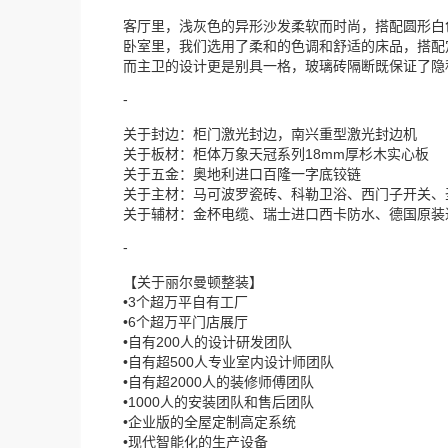
客厅里，浅灰色的异形沙发柔软而时尚，搭配圆形白
卧室里，我们选用了柔和的色调和舒适的床品，搭配
而主卫的设计更是别具一格，玻璃砖隔断既保证了隐
-
关于封边：柜门激光封边，南兴重型激光封边机
关于板材：柜体万象天冠系列18mm厚杉木实心板
关于五金：奥地利进口百隆一字底铰链
关于主材：马可波罗瓷砖、科勒卫浴、西门子开关、
关于辅材：金杯电缆、瑞士进口西卡防水、德国原装
-
【关于丽尔曼顿整装】
•3个超万平自有工厂
•6个超万平门店展厅
•自有200人的设计研发团队
•自有超500人专业室内设计师团队
•自有超2000人的装修师傅团队
•1000人的安装团队和售后团队
•企业版的全屋定制高定系统
•现代智能化的生产设备