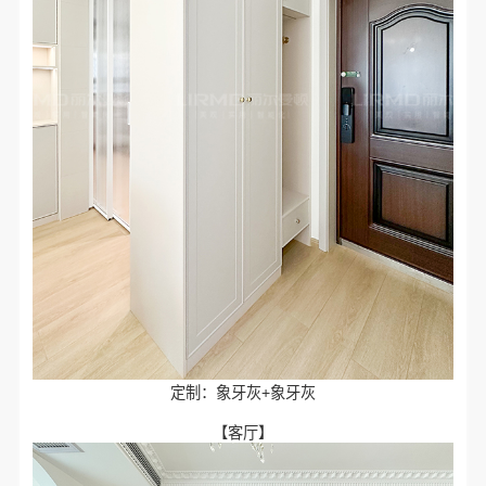
定制：象牙灰+象牙灰
【客厅】