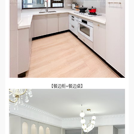
【餐边柜+餐边桌】