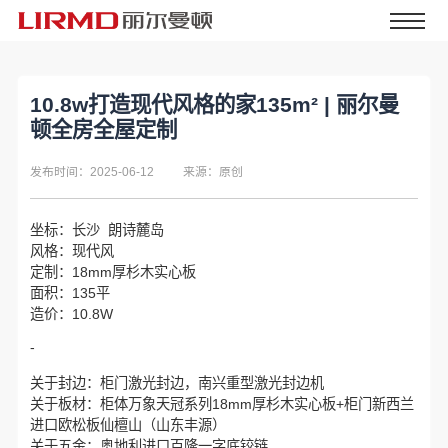
10.8w打造现代风格的家135m² | 丽尔曼
顿全房全屋定制
发布时间：2025-06-12
来源：原创
坐标：长沙 朗诗麓岛
风格：现代风
定制：18mm厚杉木实心板
面积：135平
造价：10.8W
-
关于封边：柜门激光封边，南兴重型激光封边机
关于板材：柜体万象天冠系列18mm厚杉木实心板+柜门新西兰
进口欧松板仙檀山（山东丰源）
关于五金：奥地利进口百隆一字底铰链