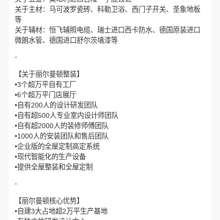
关于主材：马可波罗瓷砖、科勒卫浴、西门子开关、圣象地板
等
关于辅材：恒飞辅照电缆、瑞士进口西卡防水、德国原装进口
微朗水管、德国进口舒尔茨墙漆等
-
【关于丽尔曼顿整装】
•3个超万平自有工厂
•6个超万平门店展厅
•自有200人的设计研发团队
•自有超500人专业室内设计师团队
•自有超2000人的装修师傅团队
•1000人的安装团队和售后团队
•企业版的全屋定制高定系统
•现代智能化的生产设备
•提供全屋整装和全屋定制
-
【丽尔曼顿核心优势】
•自建3大占地超2万平生产基地