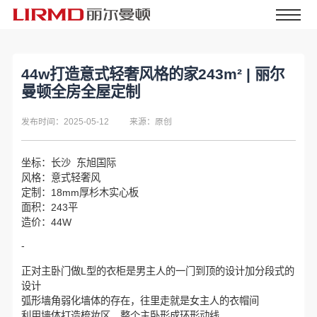
44w打造意式轻奢风格的家243m² | 丽尔
曼顿全房全屋定制
发布时间：2025-05-12
来源：原创
坐标：长沙 东旭国际
风格：意式轻奢风
定制：18mm厚杉木实心板
面积：243平
造价：44W
-
正对主卧门做L型的衣柜是男主人的一门到顶的设计加分段式的
设计
弧形墙角弱化墙体的存在，往里走就是女主人的衣帽间
利用墙体打造梳妆区，整个主卧形成环形动线