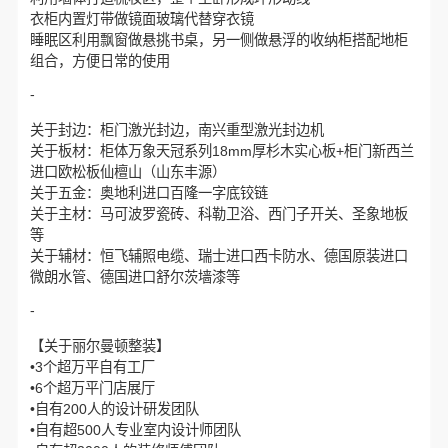
衣柜内置灯带做镜面玻璃代替穿衣镜
睡眠区利用飘窗做悬挑书桌，另一侧做悬浮的收纳柜搭配地柜
组合，方便日常的使用
-
关于封边：柜门激光封边，南兴重型激光封边机
关于板材：柜体万象天冠系列18mm厚杉木实心板+柜门新西兰
进口欧松板仙檀山（山东丰源）
关于五金：奥地利进口百隆一字底铰链
关于主材：马可波罗瓷砖、科勒卫浴、西门子开关、圣象地板
等
关于辅材：恒飞辅照电缆、瑞士进口西卡防水、德国原装进口
微朗水管、德国进口舒尔茨墙漆等
-
【关于丽尔曼顿整装】
•3个超万平自有工厂
•6个超万平门店展厅
•自有200人的设计研发团队
•自有超500人专业室内设计师团队