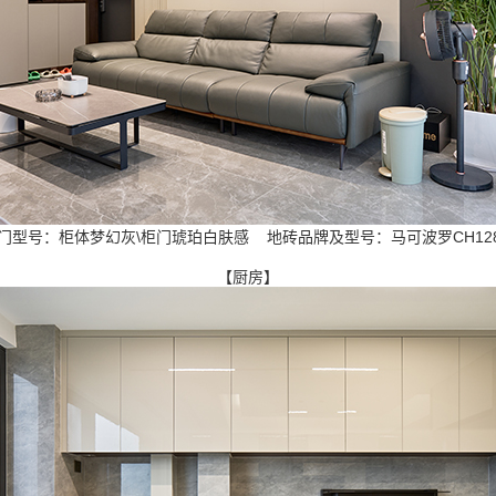
柜门型号：柜体梦幻灰\柜门琥珀白肤感 地砖品牌及型号：马可波罗CH128
【厨房】