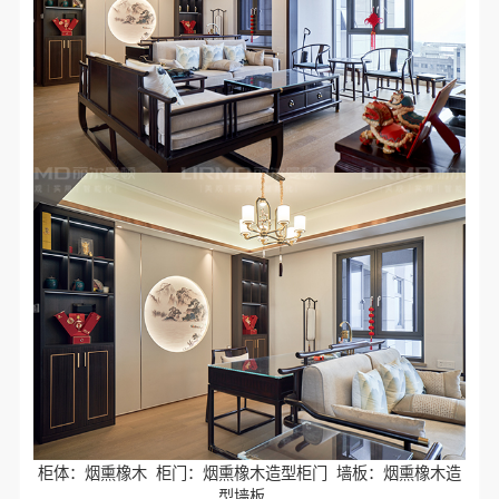
柜体：烟熏橡木 柜门：烟熏橡木造型柜门 墙板：烟熏橡木造
型墙板，