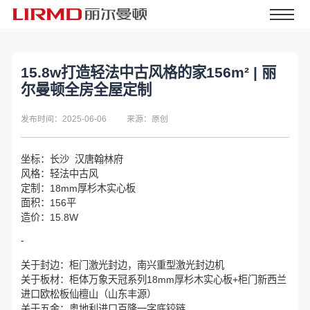
15.8w打造轻法中古风格的家156m² | 丽
尔曼顿全房全屋定制
发布时间：2025-06-06
来源：原创
坐标：长沙 汉唐翰林府
风格：轻法中古风
定制：18mm厚杉木实心板
面积：156平
造价：15.8W
-
关于封边：柜门激光封边，南兴重型激光封边机
关于板材：柜体万象天冠系列18mm厚杉木实心板+柜门新西兰
进口欧松板仙檀山（山东丰源）
关于五金：奥地利进口百隆一字底铰链