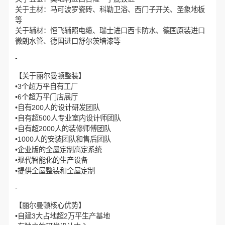
关于主材：马可波罗瓷砖、科勒卫浴、西门子开关、圣象地板
等
关于辅材：恒飞辅照电缆、瑞士进口西卡防水、德国原装进口
微朗水管、德国进口舒尔茨墙漆等
-
【关于丽尔曼顿整装】
•3个超万平自有工厂
•6个超万平门店展厅
•自有200人的设计研发团队
•自有超500人专业室内设计师团队
•自有超2000人的装修师傅团队
•1000人的安装团队和售后团队
•企业版的全屋定制高定系统
•现代智能化的生产设备
•提供全屋整装和全屋定制
-
【丽尔曼顿核心优势】
•自建3大占地超2万平生产基地