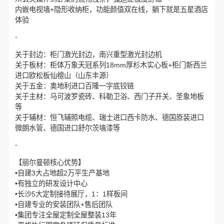
内嵌电视墙+隐形收纳柜，功能颜值双在线，躺下就是五星酒店
体验
-
关于封边：柜门激光封边，南兴重型激光封边机
关于板材：柜体万象天冠系列18mm厚杉木实心板+柜门新西兰
进口欧松板仙檀山（山东丰源）
关于五金：奥地利进口百隆一字底铰链
关于主材：马可波罗瓷砖、科勒卫浴、西门子开关、圣象地板
等
关于辅材：恒飞辅照电缆、瑞士进口西卡防水、德国原装进口
微朗水管、德国进口舒尔茨墙漆等
-
【丽尔曼顿核心优势】
•自建3大占地超2万平生产基地
•有独立的研发设计中心
•长沙5大定制接待展厅，1：1样板间
•自建专业的安装团队+售后团队
•集团专注全屋定制全屋整装13年