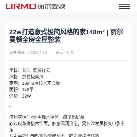
22w打造意式极简风格的家148m² | 丽尔
曼顿全房全屋整装
发布时间：2025-04-14
来源：原创
坐标：长沙 观澜祥云
风格：意式极简风
定制：18mm厚杉木实心板
面积：148平
造价：22W
-
济州灰柜门×烟熏橡木柜体，感溢出屏幕
软包皮革拼接木饰面，触感温润治愈，窝在沙发里秒变电影主
角
从玄关延伸到卧室的流畅线条，强迫症极度舒适