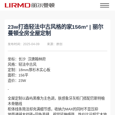
23w打造轻法中古风格的家156m² | 丽尔
曼顿全房全屋定制
发布时间：2025-04-09
来源：原创
坐标：长沙 汉唐翰林府
风格：轻法中古风
定制：18mm厚杉木实心板
面积：156平
造价：23W
-
全屋定制以森屿黑橡为主色调，肤感象牙灰柜门搭配巴斯特榆
木骨骼线
柜体线条简洁却充满细节感，收纳力MAX的同时不显压抑
地面通铺木纹砖+同色美缝，视觉延伸感强，性价比远超实木地