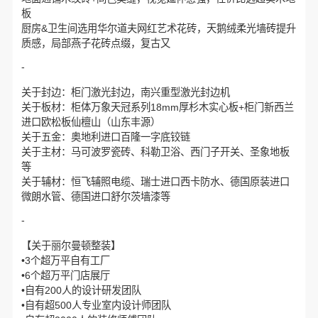
板
厨房&卫生间选用华尔道夫网红艺术花砖，天鹅绒柔光墙砖提升
质感，局部燕子花砖点缀，复古又
-
关于封边：柜门激光封边，南兴重型激光封边机
关于板材：柜体万象天冠系列18mm厚杉木实心板+柜门新西兰
进口欧松板仙檀山（山东丰源）
关于五金：奥地利进口百隆一字底铰链
关于主材：马可波罗瓷砖、科勒卫浴、西门子开关、圣象地板
等
关于辅材：恒飞辅照电缆、瑞士进口西卡防水、德国原装进口
微朗水管、德国进口舒尔茨墙漆等
-
【关于丽尔曼顿整装】
•3个超万平自有工厂
•6个超万平门店展厅
•自有200人的设计研发团队
•自有超500人专业室内设计师团队