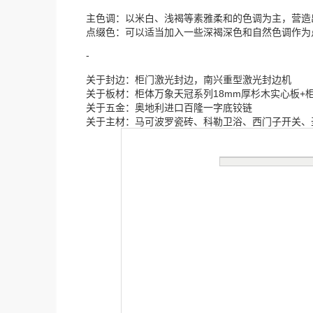
主色调：以米白、浅褐等素雅柔和的色调为主，营造
点缀色：可以适当加入一些深褐深色和自然色调作为
-
关于封边：柜门激光封边，南兴重型激光封边机
关于板材：柜体万象天冠系列18mm厚杉木实心板+
关于五金：奥地利进口百隆一字底铰链
关于主材：马可波罗瓷砖、科勒卫浴、西门子开关、