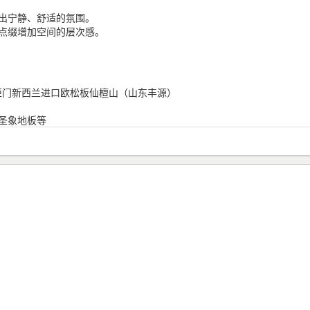
出宁静、舒适的氛围。
点缀增加空间的层次感。
柜门新西兰进口欧松板仙檀山（山东丰源）
圣象地板等