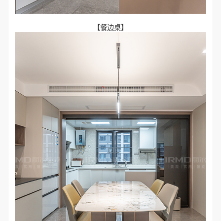
【餐边桌】