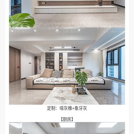
定制：哑灰橡+象牙灰
【厨房】