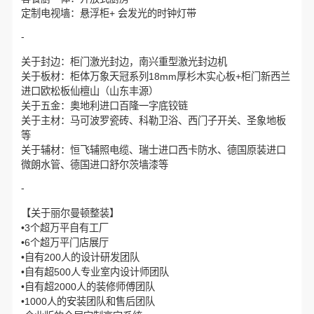
定制电视墙：悬浮柜+ 会发光的时钟灯带
-
关于封边：柜门激光封边，南兴重型激光封边机
关于板材：柜体万象天冠系列18mm厚杉木实心板+柜门新西兰
进口欧松板仙檀山（山东丰源）
关于五金：奥地利进口百隆一字底铰链
关于主材：马可波罗瓷砖、科勒卫浴、西门子开关、圣象地板
等
关于辅材：恒飞辅照电缆、瑞士进口西卡防水、德国原装进口
微朗水管、德国进口舒尔茨墙漆等
-
【关于丽尔曼顿整装】
•3个超万平自有工厂
•6个超万平门店展厅
•自有200人的设计研发团队
•自有超500人专业室内设计师团队
•自有超2000人的装修师傅团队
•1000人的安装团队和售后团队