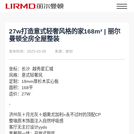
27w打造意式轻奢风格的家168m² | 丽尔
曼顿全房全屋整装
发布时间：2025-03-06
来源：原创
坐标：长沙 越秀星汇城
风格：意式轻奢风
定制：18mm厚杉木实心板
面积：168平
造价：27W
-
济州灰＋月光灰＋烟熏尤加利=永不过时的顶配CP
整墙原木饰面注入自然呼吸感
客厅无主灯设计yyds
客餐厨一体：开放式厨房