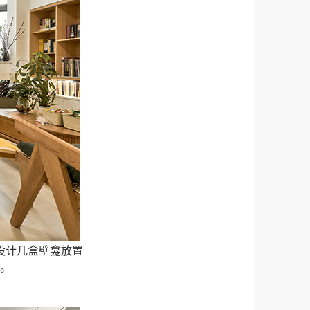
设计几盒壁龛放置
。