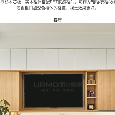
mm厚杉木芯板，实木柜体搭配PET肤感柜门，可作为鞋柜/衣柜/收
浅色柜门加深色柜体的碰撞，视觉效果更好。
客厅