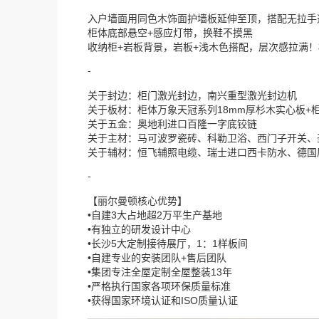
入户墙面用同色木饰面护墙板延伸至顶，搭配无拉手
柜体底部悬空+感应灯带，换鞋不摸黑
收纳柜+岩板背景，岩板+浅木色搭配，层次感拉满
-
关于封边：柜门激光封边，南兴重型激光封边机
关于板材：柜体万象天冠系列18mm厚杉木实心板+
关于五金：奥地利进口百隆一字底铰链
关于主材：马可波罗瓷砖、科勒卫浴、西门子开关、
关于辅材：恒飞辅照电缆、瑞士进口西卡防水、德国
-
【丽尔曼顿核心优势】
•自建3大占地超2万平生产基地
•有独立的研发设计中心
•长沙5大定制接待展厅，1：1样板间
•自建专业的安装团队+售后团队
•集团专注全屋定制全屋整装13年
•严格执行国家各项环保质量标准
•获得国家环境认证和ISO质量认证