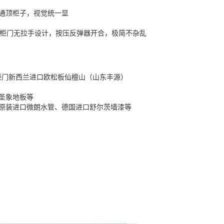
通顶柜子，视觉统一显
！柜门无拉手设计，按压反弹器开合，极简不杂乱
柜门新西兰进口欧松板仙檀山（山东丰源）
圣象地板等
原装进口微朗水管、德国进口舒尔茨墙漆等