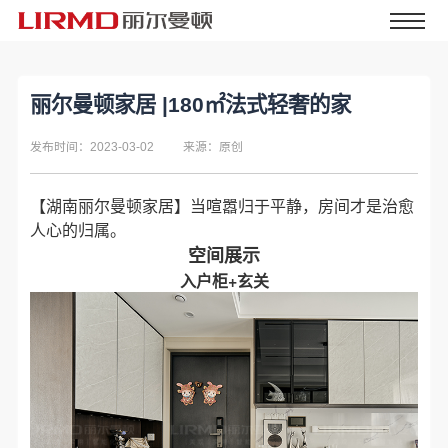
丽尔曼顿家居 |180㎡法式轻奢的家
发布时间：2023-03-02
来源：原创
【
湖南丽尔曼顿家居
】当喧嚣归于平静，房间才是治愈
人心的归属。
空间展示
入户柜+玄关