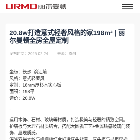
20.8w打造意式轻奢风格的家198m² | 丽
尔曼顿全房全屋定制
发布时间：2025-02-24
来源：原创
坐标：长沙 滨江境
风格：意式轻奢风
定制：18mm厚杉木实心板
面积：198平
造价：20.8W
-
运用木饰、石材、玻璃等材质，打造极简与轻奢的精致空间。
护墙板与大理石材质结合，搭配大圆弧工艺+金属质感玻璃门装
饰，展现质感。
深浅双拼木纹与格栅板结合打造床头背景，床头柜与书柜穿插