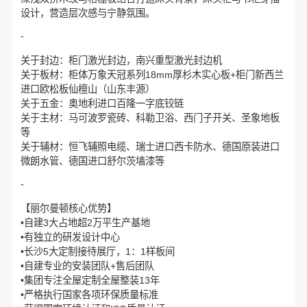
设计，营造层次感与宁静氛围。
-
关于封边：柜门激光封边，南兴重型激光封边机
关于板材：柜体万象天冠系列18mm厚杉木实心板+柜门新西兰
进口欧松板仙檀山（山东丰源）
关于五金：奥地利进口百隆一字底铰链
关于主材：马可波罗瓷砖、科勒卫浴、西门子开关、圣象地板
等
关于辅材：恒飞辅照电缆、瑞士进口西卡防水、德国原装进口
微朗水管、德国进口舒尔茨墙漆等
-
【丽尔曼顿核心优势】
•自建3大占地超2万平生产基地
•有独立的研发设计中心
•长沙5大定制接待展厅，1：1样板间
•自建专业的安装团队+售后团队
•集团专注全屋定制全屋整装13年
•严格执行国家各项环保质量标准