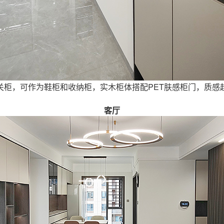
关柜，可作为鞋柜和收纳柜，实木柜体搭配PET肤感柜门，质感
客厅