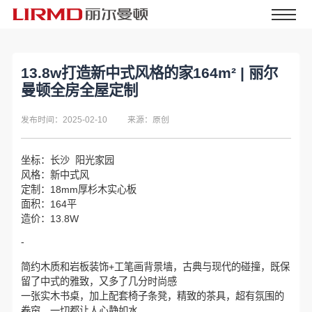
13.8w打造新中式风格的家164m² | 丽尔
曼顿全房全屋定制
发布时间：2025-02-10
来源：原创
坐标：长沙 阳光家园
风格：新中式风
定制：18mm厚杉木实心板
面积：164平
造价：13.8W
-
简约木质和岩板装饰+工笔画背景墙，古典与现代的碰撞，既保
留了中式的雅致，又多了几分时尚感
一张实木书桌，加上配套椅子条凳，精致的茶具，超有氛围的
卷帘，一切都让人心静如水。