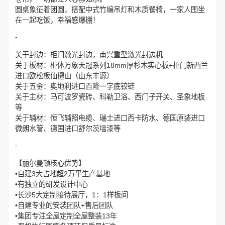
圆桌象征着团圆，搭配中式竹编吊灯和木质餐椅，一家人围坐
在一起吃饭，幸福感爆棚！
-
关于封边：柜门激光封边，南兴重型激光封边机
关于板材：柜体万象天冠系列18mm厚杉木实心板+柜门新西兰
进口欧松板仙檀山（山东丰源）
关于五金：奥地利进口百隆一字底铰链
关于主材：马可波罗瓷砖、科勒卫浴、西门子开关、圣象地板
等
关于辅材：恒飞辅照电缆、瑞士进口西卡防水、德国原装进口
微朗水管、德国进口舒尔茨墙漆等
-
【丽尔曼顿核心优势】
•自建3大占地超2万平生产基地
•有独立的研发设计中心
•长沙5大定制接待展厅，1：1样板间
•自建专业的安装团队+售后团队
•集团专注全屋定制全屋整装13年