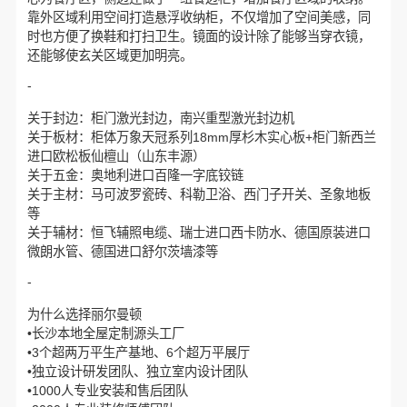
靠外区域利用空间打造悬浮收纳柜，不仅增加了空间美感，同
时也方便了换鞋和打扫卫生。镜面的设计除了能够当穿衣镜，
还能够使玄关区域更加明亮。
-
关于封边：柜门激光封边，南兴重型激光封边机
关于板材：柜体万象天冠系列18mm厚杉木实心板+柜门新西兰
进口欧松板仙檀山（山东丰源）
关于五金：奥地利进口百隆一字底铰链
关于主材：马可波罗瓷砖、科勒卫浴、西门子开关、圣象地板
等
关于辅材：恒飞辅照电缆、瑞士进口西卡防水、德国原装进口
微朗水管、德国进口舒尔茨墙漆等
-
为什么选择丽尔曼顿
•长沙本地全屋定制源头工厂
•3个超两万平生产基地、6个超万平展厅
•独立设计研发团队、独立室内设计团队
•1000人专业安装和售后团队