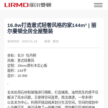
16.8w打造意式轻奢风格的家144m² | 丽
尔曼顿全房全屋整装
发布时间：2025-01-18
来源：原创
坐标：长沙 牡丹舸
风格：意式轻奢风
定制：18mm厚杉木实心板
面积：144平
造价：16.8W
-
玄关处用石材和玻璃进行隔断，打造端景。油然而生的感不仅
解决了风水问题，又使得空间连贯，简洁通透，一举多得！
以玄关为中心，利用环绕动线来划分生活空间。空间的规划中
心为餐厅区，侧边还做了一组餐边柜，增加餐厅区域的收纳。