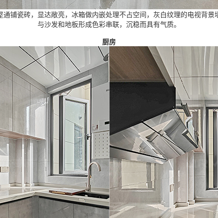
屋通铺瓷砖，显达敞亮，冰箱做内嵌处理不占空间，灰白纹理的电视背景
与沙发和地板形成色彩串联，沉稳而具有气质。
厨房