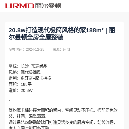
20.8w打造现代极简风格的家188m² | 丽
尔曼顿全房全屋整装
发布时间：2024-12-25
来源：原创
坐标：长沙 东宸尚品
风格：现代极简风
定制：象牙灰+摩卡棕橡
面积：188平
造价：20.8W
-
简约摩卡棕碰撞大面积的留白，空间灵动不压抑。搭配同色软
装、挂画，温馨满满。
通过吊轨四联动玻璃门打造灵活多变的厨房空间，动线流畅，
家人之间也能更多互动。