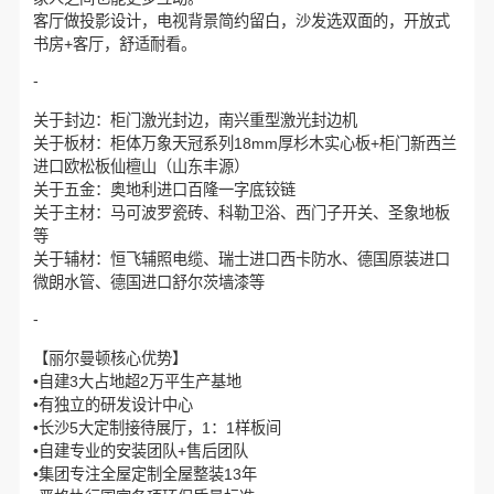
客厅做投影设计，电视背景简约留白，沙发选双面的，开放式
书房+客厅，舒适耐看。
-
关于封边：柜门激光封边，南兴重型激光封边机
关于板材：柜体万象天冠系列18mm厚杉木实心板+柜门新西兰
进口欧松板仙檀山（山东丰源）
关于五金：奥地利进口百隆一字底铰链
关于主材：马可波罗瓷砖、科勒卫浴、西门子开关、圣象地板
等
关于辅材：恒飞辅照电缆、瑞士进口西卡防水、德国原装进口
微朗水管、德国进口舒尔茨墙漆等
-
【丽尔曼顿核心优势】
•自建3大占地超2万平生产基地
•有独立的研发设计中心
•长沙5大定制接待展厅，1：1样板间
•自建专业的安装团队+售后团队
•集团专注全屋定制全屋整装13年