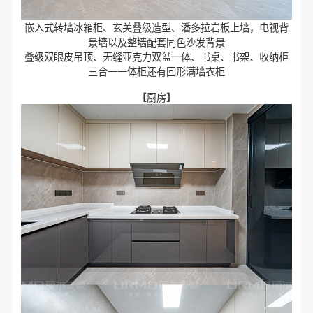
嵌入式转墙冰箱柜、玄关叠级造型、潘多拉岩板上墙，电视背
景墙以及整墙配套同色沙发背景
叠级双眼皮吊顶、无缝亚克力双盆一体、书桌、书架、收纳柜
三合一一体柜还有回形满墙衣柜
【厨房】