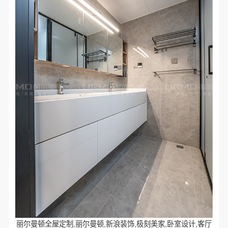
丽尔曼顿全屋定制,丽尔曼顿,新浪装饰,极刻美家,卧室设计,客厅