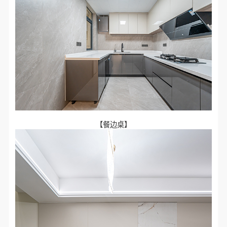
【餐边桌】