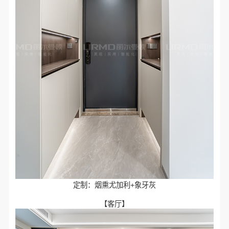
定制：烟熏尤加利+象牙灰
【客厅】