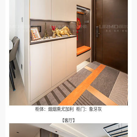
柜体：烟烟熏尤加利 柜门：象牙灰
【客厅】