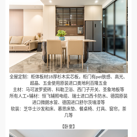
全屋定制：柜体板材18厚杉木实芯板，柜门有pet肤感、高光、
超晶、五金使用原装进口奥地利百隆五金
主材：马可波罗瓷砖、科勒卫浴、西门子开关、圣象地板等
所有人工+辅材：恒飞辅照电缆、瑞士进口西卡防水、德国原装
进口微朗水管、德国进口舒尔茨墙漆等
软装：芝华士沙发和床、慕思床垫、餐桌椅、灯具、窗帘，茶
几等
【卧室】