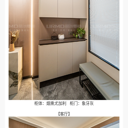
柜体：烟熏尤加利 柜门：象牙灰
【客厅】