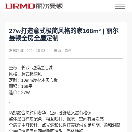
27w打造意式极简风格的家168m² | 丽尔
曼顿全房全屋定制
发布时间：2024-10-03
来源：原创
坐标：长沙 越秀星汇城
风格：意式极简风
定制：18mm厚杉木实心板
面积：168平
造价：27W
-
巧妙融合简约和奢华，空间既舒适又富有格调
整体黑白棕灰配色，相互映衬，视觉、空间有层次感
全房无主灯设计，点光源和线性灯带提供充足照明，柔和温馨
全房门墙柜同色同材质同造型，整体性好