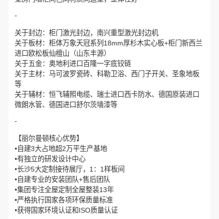
-
关于封边：柜门激光封边，南兴重型激光封边机
关于板材：柜体万象天冠系列18mm厚杉木实心板+柜门新西兰
进口欧松板仙檀山（山东丰源）
关于五金：奥地利进口百隆一字底铰链
关于主材：马可波罗瓷砖、科勒卫浴、西门子开关、圣象地板
等
关于辅材：恒飞辅照电缆、瑞士进口西卡防水、德国原装进口
微朗水管、德国进口舒尔茨墙漆等
-
【丽尔曼顿核心优势】
•自建3大占地超2万平生产基地
•有独立的研发设计中心
•长沙5大定制接待展厅，1：1样板间
•自建专业的安装团队+售后团队
•集团专注全屋定制全屋整装13年
•严格执行国家各项环保质量标准
•获得国家环境认证和ISO质量认证