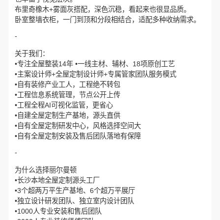
布里奇橡木+雾面灰搭配，深色沉稳，看起来也很显品质。
卧室整墙衣柜，一门到顶和分段相结合，适配多种收纳需求。
-
关于我们：
•专注全屋整装14年 •一线主材、辅材、18项原创工艺
•主案设计师+全屋定制设计师+专属管家团队服务模式
•自有装修产业工人，工程绝不转包
•工程信息系统管理，节点公开上传
•工程全程AI可视化监管，更省心
•自建全屋定制生产基地，源头直供
•自有全屋定制研发中心，风格选择空间大
•自有全屋定制安装及售后团队落地有保障
-
为什么选择丽尔曼顿
•长沙本地全屋定制源头工厂
•3个超两万平生产基地、6个超万平展厅
•独立设计研发团队、独立室内设计团队
•1000人专业安装和售后团队