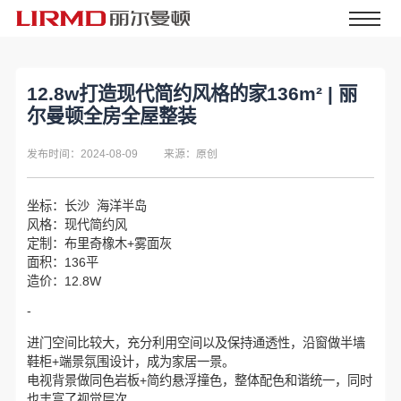
12.8w打造现代简约风格的家136m² | 丽
尔曼顿全房全屋整装
发布时间：2024-08-09
来源：原创
坐标：长沙 海洋半岛
风格：现代简约风
定制：布里奇橡木+雾面灰
面积：136平
造价：12.8W
-
进门空间比较大，充分利用空间以及保持通透性，沿窗做半墙
鞋柜+端景氛围设计，成为家居一景。
电视背景做同色岩板+简约悬浮撞色，整体配色和谐统一，同时
也丰富了视觉层次。