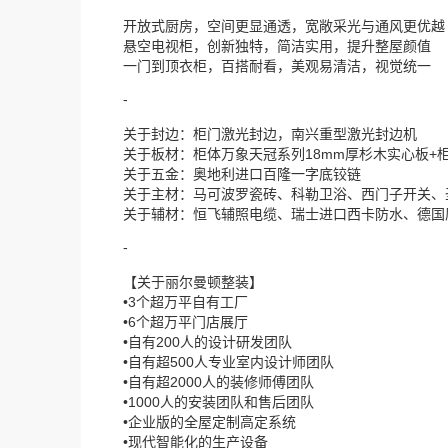
开放式厨房，空间更显通透，宽敞采光与通风更优越
悬空电视柜，创新独特，简洁实用，提升整屋颜值
一门到顶衣柜，百搭耐看，美观易清洁，视觉统一
-
关于封边：柜门激光封边，南兴重型激光封边机
关于板材：柜体万象天冠系列18mm厚杉木实心板+
关于五金：奥地利进口百隆一字底铰链
关于主材：马可波罗瓷砖、科勒卫浴、西门子开关、
关于辅材：恒飞辅照电缆、瑞士进口西卡防水、德国
-
【关于丽尔曼顿整装】
•3个超万平自有工厂
•6个超万平门店展厅
•自有200人的设计研发团队
•自有超500人专业室内设计师团队
•自有超2000人的装修师傅团队
•1000人的安装团队和售后团队
•企业版的全屋定制高定系统
•现代智能化的生产设备