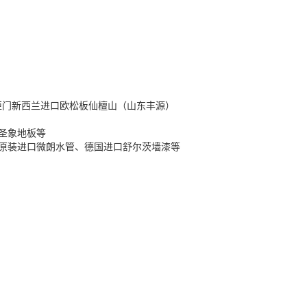
柜门新西兰进口欧松板仙檀山（山东丰源）
圣象地板等
原装进口微朗水管、德国进口舒尔茨墙漆等