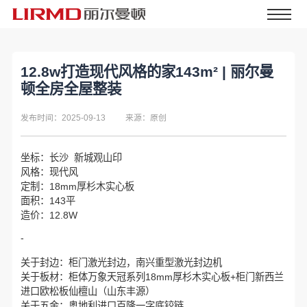
12.8w打造现代风格的家143m² | 丽尔曼
顿全房全屋整装
发布时间：2025-09-13
来源：原创
坐标：长沙 新城观山印
风格：现代风
定制：18mm厚杉木实心板
面积：143平
造价：12.8W
-
关于封边：柜门激光封边，南兴重型激光封边机
关于板材：柜体万象天冠系列18mm厚杉木实心板+柜门新西兰
进口欧松板仙檀山（山东丰源）
关于五金：奥地利进口百隆一字底铰链