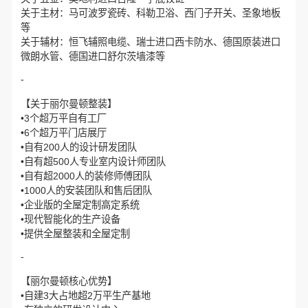
关于主材：马可波罗瓷砖、科勒卫浴、西门子开关、圣象地板
等
关于辅材：恒飞辅照电缆、瑞士进口西卡防水、德国原装进口
微朗水管、德国进口舒尔茨墙漆等
-
【关于丽尔曼顿整装】
•3个超万平自有工厂
•6个超万平门店展厅
•自有200人的设计研发团队
•自有超500人专业室内设计师团队
•自有超2000人的装修师傅团队
•1000人的安装团队和售后团队
•企业版的全屋定制高定系统
•现代智能化的生产设备
•提供全屋整装和全屋定制
-
【丽尔曼顿核心优势】
•自建3大占地超2万平生产基地