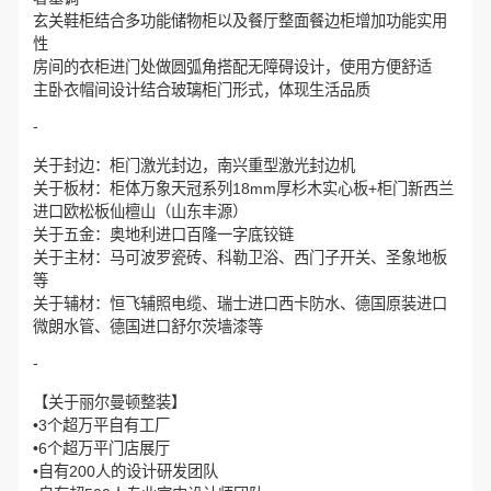
玄关鞋柜结合多功能储物柜以及餐厅整面餐边柜增加功能实用
性
房间的衣柜进门处做圆弧角搭配无障碍设计，使用方便舒适
主卧衣帽间设计结合玻璃柜门形式，体现生活品质
-
关于封边：柜门激光封边，南兴重型激光封边机
关于板材：柜体万象天冠系列18mm厚杉木实心板+柜门新西兰
进口欧松板仙檀山（山东丰源）
关于五金：奥地利进口百隆一字底铰链
关于主材：马可波罗瓷砖、科勒卫浴、西门子开关、圣象地板
等
关于辅材：恒飞辅照电缆、瑞士进口西卡防水、德国原装进口
微朗水管、德国进口舒尔茨墙漆等
-
【关于丽尔曼顿整装】
•3个超万平自有工厂
•6个超万平门店展厅
•自有200人的设计研发团队