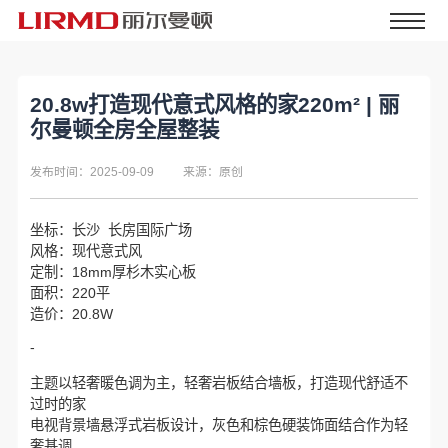
20.8w打造现代意式风格的家220m² | 丽
尔曼顿全房全屋整装
发布时间：2025-09-09
来源：原创
坐标：长沙 长房国际广场
风格：现代意式风
定制：18mm厚杉木实心板
面积：220平
造价：20.8W
-
主题以轻奢暖色调为主，轻奢岩板结合墙板，打造现代舒适不
过时的家
电视背景墙悬浮式岩板设计，灰色和棕色硬装饰面结合作为轻
奢基调