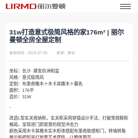
31w打造意式极简风格的家176m² | 丽尔
曼顿全房全屋定制
发布时间：2024-07-05
来源：原创
坐标：长沙 建发玖洲和玺
风格：意式极简风
定制：布里奇橡木＋木卡其橡木＋暮色
面积：176平
造价：31W
-
改造L型玄关收纳柜，玄关柜采用穿插设计手法，打破常规鞋柜
格局，呈现进门即是景的视觉冲击力
颜色采用木卡其橡木实木柜体搭配布里奇肤感柜门，转墙转角
展示柜搭配吊灯放置艺术摆件，让整体更显