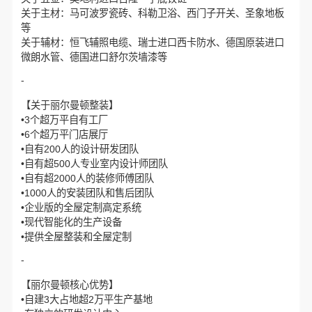
关于主材：马可波罗瓷砖、科勒卫浴、西门子开关、圣象地板
等
关于辅材：恒飞辅照电缆、瑞士进口西卡防水、德国原装进口
微朗水管、德国进口舒尔茨墙漆等
-
【关于丽尔曼顿整装】
•3个超万平自有工厂
•6个超万平门店展厅
•自有200人的设计研发团队
•自有超500人专业室内设计师团队
•自有超2000人的装修师傅团队
•1000人的安装团队和售后团队
•企业版的全屋定制高定系统
•现代智能化的生产设备
•提供全屋整装和全屋定制
-
【丽尔曼顿核心优势】
•自建3大占地超2万平生产基地