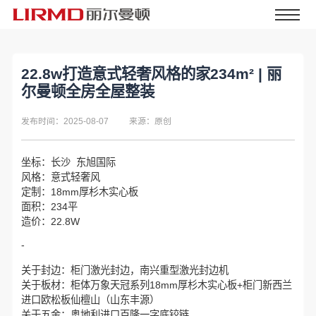
22.8w打造意式轻奢风格的家234m² | 丽
尔曼顿全房全屋整装
发布时间：2025-08-07
来源：原创
坐标：长沙 东旭国际
风格：意式轻奢风
定制：18mm厚杉木实心板
面积：234平
造价：22.8W
-
关于封边：柜门激光封边，南兴重型激光封边机
关于板材：柜体万象天冠系列18mm厚杉木实心板+柜门新西兰
进口欧松板仙檀山（山东丰源）
关于五金：奥地利进口百隆一字底铰链