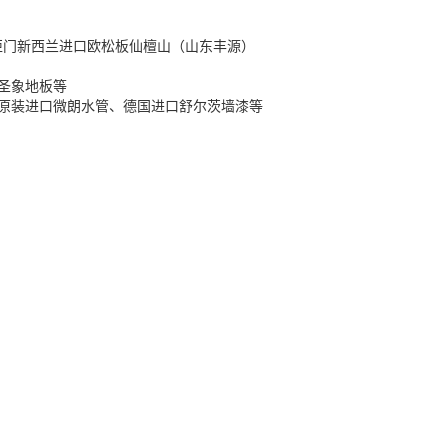
柜门新西兰进口欧松板仙檀山（山东丰源）
圣象地板等
原装进口微朗水管、德国进口舒尔茨墙漆等