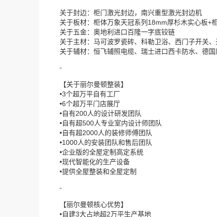
关于封边：柜门激光封边，南兴重型激光封边机
关于板材：柜体万象天冠系列18mm厚杉木实心板+
关于五金：奥地利进口百隆一字底铰链
关于主材：马可波罗瓷砖、科勒卫浴、西门子开关、
关于辅材：恒飞辅照电缆、瑞士进口西卡防水、德国
-
【关于丽尔曼顿整装】
•3个超万平自有工厂
•6个超万平门店展厅
•自有200人的设计研发团队
•自有超500人专业室内设计师团队
•自有超2000人的装修师傅团队
•1000人的安装团队和售后团队
•企业版的全屋定制高定系统
•现代智能化的生产设备
•提供全屋整装和全屋定制
-
【丽尔曼顿核心优势】
•自建3大占地超2万平生产基地