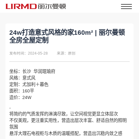
24w打造意式风格的家160m² | 丽尔曼顿
全房全屋定制
发布时间：2024-05-28
来源：原创
坐标：长沙 华润琨瑜府
风格：意式风
定制：尤加利＋暮色
面积：160平
造价：24W
-
将简约的气质发挥的淋漓尽致，让空间视觉更显立体层次
不仅美观，更注重实用性，营造出层次丰富、舒适自然的照明
氛围
悬浮大理石电视柜与木质的温暖搭配，营造出沉稳内敛之感