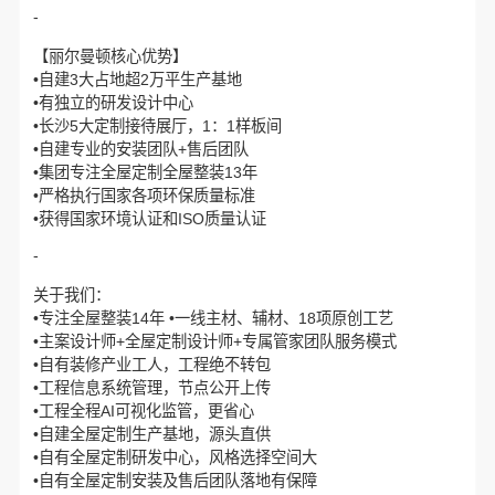
-
【丽尔曼顿核心优势】
•自建3大占地超2万平生产基地
•有独立的研发设计中心
•长沙5大定制接待展厅，1：1样板间
•自建专业的安装团队+售后团队
•集团专注全屋定制全屋整装13年
•严格执行国家各项环保质量标准
•获得国家环境认证和ISO质量认证
-
关于我们：
•专注全屋整装14年 •一线主材、辅材、18项原创工艺
•主案设计师+全屋定制设计师+专属管家团队服务模式
•自有装修产业工人，工程绝不转包
•工程信息系统管理，节点公开上传
•工程全程AI可视化监管，更省心
•自建全屋定制生产基地，源头直供
•自有全屋定制研发中心，风格选择空间大
•自有全屋定制安装及售后团队落地有保障