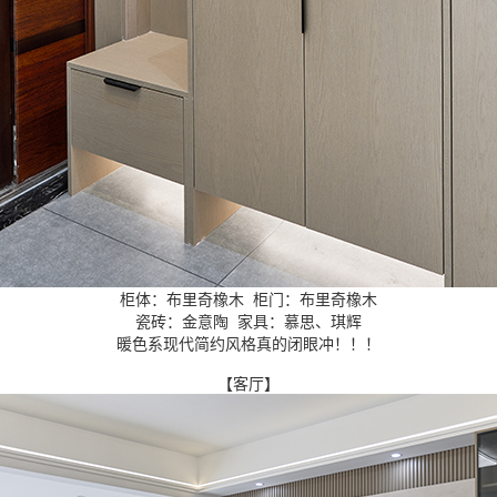
柜体：布里奇橡木 柜门：布里奇橡木
瓷砖：金意陶 家具：慕思、琪辉
暖色系现代简约风格真的闭眼冲！！！
【客厅】