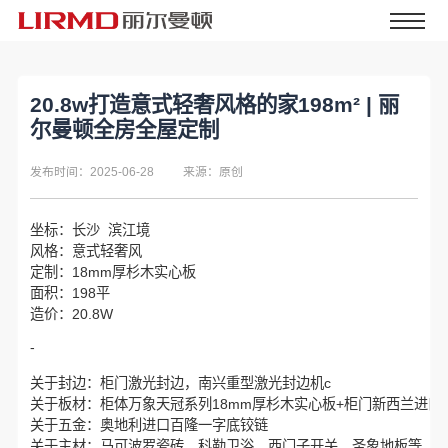
20.8w打造意式轻奢风格的家198m² | 丽
尔曼顿全房全屋定制
发布时间：2025-06-28
来源：原创
坐标：长沙 滨江境
风格：意式轻奢风
定制：18mm厚杉木实心板
面积：198平
造价：20.8W
-
关于封边：柜门激光封边，南兴重型激光封边机c
关于板材：柜体万象天冠系列18mm厚杉木实心板+柜门新西兰进
关于五金：奥地利进口百隆一字底铰链
关于主材：马可波罗瓷砖、科勒卫浴、西门子开关、圣象地板等