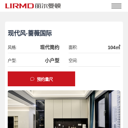
现代风-蔷薇国际
现代简约
104㎡
风格:
面积:
小户型
户型:
空间:
预约量尺