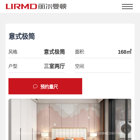
意式极简
意式极简
168㎡
风格:
面积:
三室两厅
户型:
空间:
预约量尺