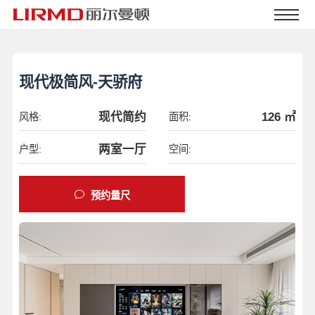
现代极简风-天骄府
现代简约
126 ㎡
风格:
面积:
两室一厅
户型:
空间:
预约量尺